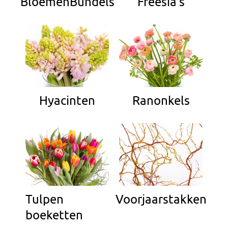
BloemenBundels
Freesia's
Bruiloft Bundels
Krans maken
Gelegenheden
Bloemenbon
Onze bloemenwinkel
Hyacinten
Ranonkels
Tulpen
Voorjaarstakken
boeketten