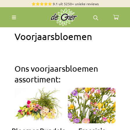
Skip
9.1 uit 5250+ unieke reviews
to
Toggle
content
Navigation
Rozen
Voorjaarsbloemen
Zomerbloemen
Exclusieve boeketten
Boeketten
Ons voorjaarsbloemen
Pioenrozen
assortiment:
Groen & Decoratief
Bloemen per soort
Bloemenpakketten
Olijfbomen