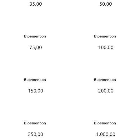
Bruiloft Bundels
35,00
50,00
Krans maken
Gelegenheden
Bloemenbon
Bloemenbon
Bloemenbon
75,00
100,00
Onze bloemenwinkel
Bloemenbon
Bloemenbon
150,00
200,00
Bloemenbon
Bloemenbon
250,00
1.000,00