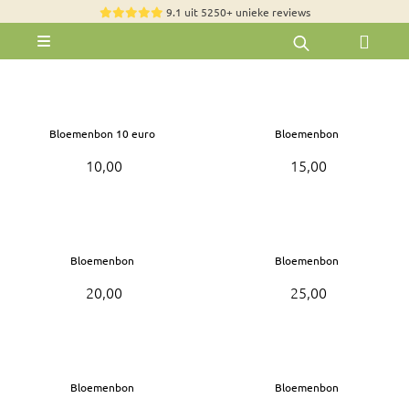
Skip
9.1 uit 5250+ unieke reviews
to
Toggle
content
Navigation
Rozen
Zomerbloemen
Bloemenbon 10 euro
Bloemenbon
Exclusieve boeketten
10,00
15,00
Boeketten
Pioenrozen
Bloemenbon
Bloemenbon
Groen & Decoratief
20,00
25,00
Bloemen per soort
Bloemenpakketten
Olijfbomen
Bloemenbon
Bloemenbon