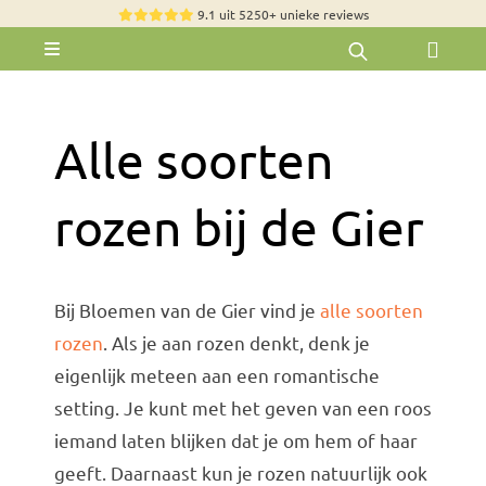
Skip
9.1 uit 5250+ unieke reviews
to
Toggle
content
Navigation
Rozen
Zomerbloemen
Alle soorten
Exclusieve boeketten
rozen bij de Gier
Boeketten
Pioenrozen
Bij Bloemen van de Gier vind je
alle soorten
Groen & Decoratief
rozen
. Als je aan rozen denkt, denk je
Bloemen per soort
eigenlijk meteen aan een romantische
Bloemenpakketten
setting. Je kunt met het geven van een roos
iemand laten blijken dat je om hem of haar
Olijfbomen
geeft. Daarnaast kun je rozen natuurlijk ook