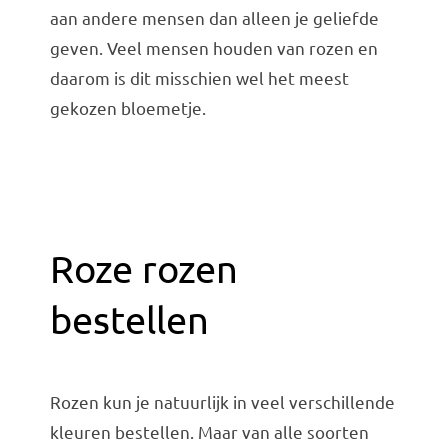
Bruiloft Bundels
aan andere mensen dan alleen je geliefde
geven. Veel mensen houden van rozen en
Krans maken
daarom is dit misschien wel het meest
Gelegenheden
gekozen bloemetje.
Bloemenbon
Onze bloemenwinkel
Roze rozen
bestellen
Rozen kun je natuurlijk in veel verschillende
kleuren bestellen. Maar van alle soorten