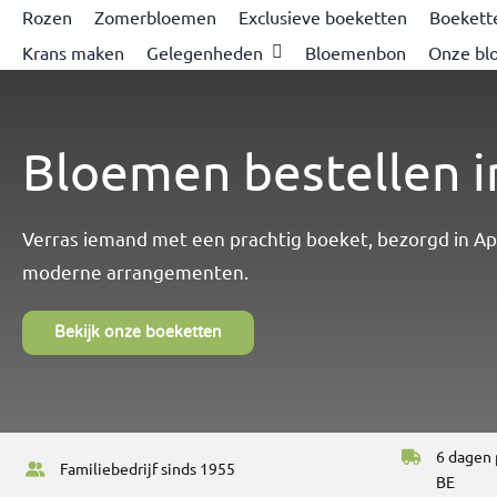
Rozen
Zomerbloemen
Exclusieve boeketten
Boekett
Krans maken
Gelegenheden
Bloemenbon
Onze bl
Bloemen bestellen 
Verras iemand met een prachtig boeket, bezorgd in Ap
moderne arrangementen.
Bekijk onze boeketten
6 dagen 
Familiebedrijf sinds 1955
BE