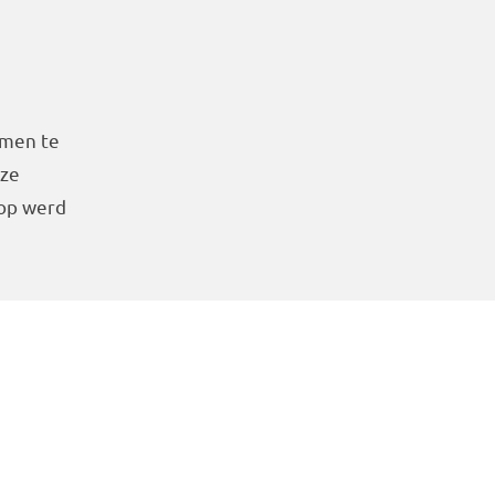
amen te
nze
hop werd