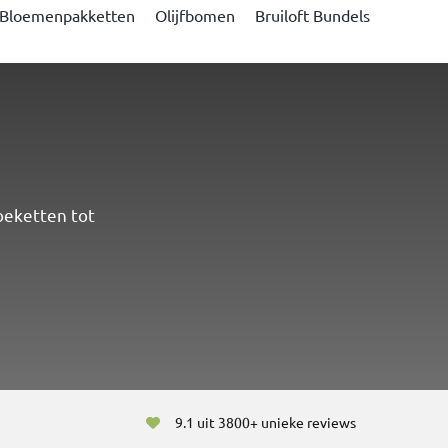
Bloemenpakketten
Olijfbomen
Bruiloft Bundels
oeketten tot
9.1 uit 3800+ unieke reviews