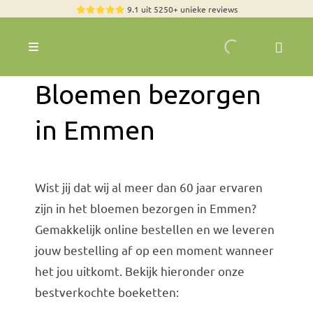
Skip
9.1 uit 5250+ unieke reviews
to
content
Toggle
Navigation
Rozen
Bloemen bezorgen
Zomerbloemen
in Emmen
Exclusieve boeketten
Boeketten
Wist jij dat wij al meer dan 60 jaar ervaren
Pioenrozen
zijn in het bloemen bezorgen in Emmen?
Groen & Decoratief
Gemakkelijk online bestellen en we leveren
Bloemen per soort
jouw bestelling af op een moment wanneer
het jou uitkomt. Bekijk hieronder onze
Bloemenpakketten
bestverkochte boeketten:
Olijfbomen