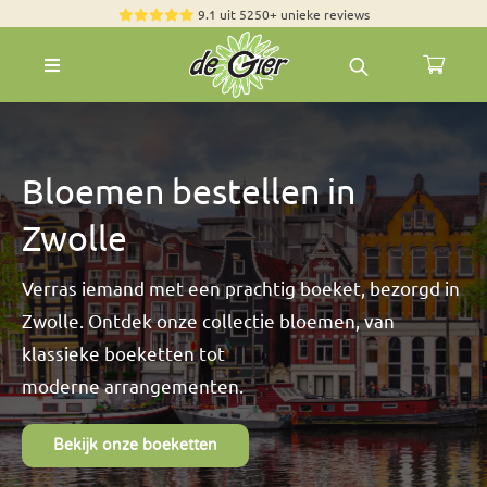
Skip
9.1 uit 5250+ unieke reviews
to
Toggle
content
Navigation
Rozen
Zomerbloemen
Bloemen bestellen in
Exclusieve boeketten
Zwolle
Boeketten
Pioenrozen
Verras iemand met een prachtig boeket, bezorgd in
Zwolle. Ontdek onze collectie bloemen, van
Groen & Decoratief
klassieke boeketten tot
Bloemen per soort
moderne arrangementen.
Bloemenpakketten
Bekijk onze boeketten
Olijfbomen