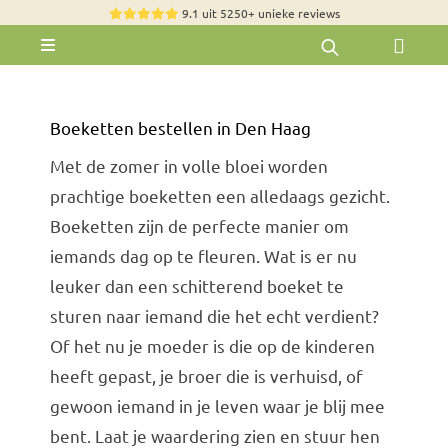
Skip
9.1 uit 5250+ unieke reviews
to
Toggle
content
Navigation
Rozen
Zomerbloemen
Boeketten bestellen in Den Haag
Met de zomer in volle bloei worden
Exclusieve boeketten
prachtige boeketten een alledaags gezicht.
Boeketten
Boeketten zijn de perfecte manier om
Pioenrozen
iemands dag op te fleuren. Wat is er nu
leuker dan een schitterend boeket te
Groen & Decoratief
sturen naar iemand die het echt verdient?
Bloemen per soort
Of het nu je moeder is die op de kinderen
Bloemenpakketten
heeft gepast, je broer die is verhuisd, of
gewoon iemand in je leven waar je blij mee
Olijfbomen
bent. Laat je waardering zien en stuur hen