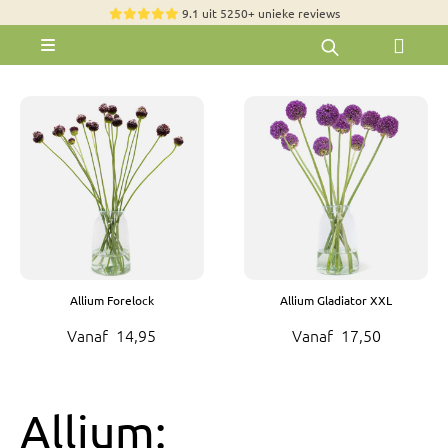
Skip
9.1 uit 5250+ unieke reviews
to
Toggle
content
Navigation
Rozen
Zomerbloemen
Exclusieve boeketten
Boeketten
Pioenrozen
Groen & Decoratief
Allium Forelock
Allium Gladiator XXL
Bloemen per soort
Vanaf
14,95
Vanaf
17,50
Bloemenpakketten
Olijfbomen
Allium: