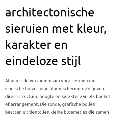
Bruiloft Bundels
architectonische
Krans maken
Gelegenheden
sieruien met kleur,
Bloemenbon
karakter en
Onze bloemenwinkel
eindeloze stijl
Allium is de verzamelnaam voor sieruien met
iconische bolvormige bloemschermen. Ze geven
direct structuur, hoogte en karakter aan elk boeket
of arrangement. Die ronde, grafische bollen
bestaan uit tientallen kleine bloemetjes die samen