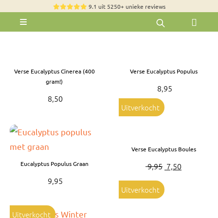
Skip
9.1 uit 5250+ unieke reviews
to
Toggle
content
Navigation
Rozen
Zomerbloemen
Verse Eucalyptus Cinerea (400
Verse Eucalyptus Populus
Exclusieve boeketten
gram!)
8,95
8,50
Boeketten
Uitverkocht
Pioenrozen
Groen & Decoratief
Verse Eucalyptus Boules
Bloemen per soort
Eucalyptus Populus Graan
Oorspronkelijk
Huidige
9,95
7,50
prijs
prijs
9,95
Bloemenpakketten
Uitverkocht
was:
is:
Olijfbomen
€ 9,95.
€ 7,50.
Uitverkocht