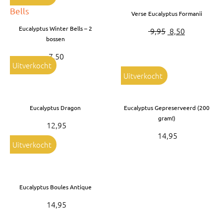
Bruiloft Bundels
Verse Eucalyptus Formanii
Krans maken
Eucalyptus Winter Bells – 2
Oorspronkelijk
Huidige
9,95
8,50
bossen
Gelegenheden
prijs
prijs
7,50
was:
is:
Bloemenbon
Uitverkocht
€ 9,95.
€ 8,50.
Uitverkocht
Onze bloemenwinkel
Eucalyptus Dragon
Eucalyptus Gepreserveerd (200
gram!)
12,95
14,95
Uitverkocht
Eucalyptus Boules Antique
14,95