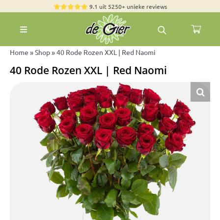
Skip
9.1 uit 5250+ unieke reviews
to
Toggle
content
Navigation
Rozen
Home
»
Shop
»
40 Rode Rozen XXL | Red Naomi
40 Rode Rozen XXL | Red Naomi
Zomerbloemen
Exclusieve boeketten
Boeketten
Pioenrozen
Groen & Decoratief
Bloemen per soort
Bloemenpakketten
Olijfbomen