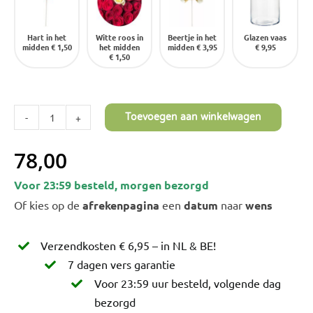
Hart in het
Witte roos in
Beertje in het
Glazen vaas
midden
€ 1,50
het midden
midden
€ 3,95
€ 9,95
€ 1,50
Toevoegen aan winkelwagen
40
Rode
78,00
Rozen
Voor 23:59 besteld, morgen bezorgd
XXL
Of kies op de
afrekenpagina
een
datum
naar
wens
|
Red
Verzendkosten € 6,95 – in NL & BE!
Naomi
7 dagen vers garantie
aantal
Voor 23:59 uur besteld, volgende dag
bezorgd