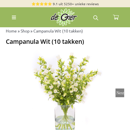
Skip
9.1 uit 5250+ unieke reviews
to
Toggle
content
Navigation
Rozen
Home
»
Shop
»
Campanula Wit (10 takken)
Campanula Wit (10 takken)
Zomerbloemen
Exclusieve boeketten
Boeketten
Pioenrozen
Groen & Decoratief
Next
Bloemen per soort
Bloemenpakketten
Olijfbomen