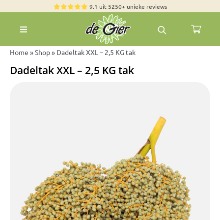
Skip
9.1 uit 5250+ unieke reviews
to
Toggle
content
Navigation
Rozen
Home
»
Shop
»
Dadeltak XXL – 2,5 KG tak
Dadeltak XXL – 2,5 KG tak
Zomerbloemen
Exclusieve boeketten
Boeketten
Pioenrozen
Groen & Decoratief
Bloemen per soort
Bloemenpakketten
Olijfbomen