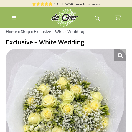
Skip
9.1 uit 5250+ unieke reviews
to
Toggle
content
Navigation
Rozen
Home
»
Shop
»
Exclusive – White Wedding
Exclusive – White Wedding
Zomerbloemen
Exclusieve boeketten
Boeketten
Pioenrozen
Groen & Decoratief
Bloemen per soort
Bloemenpakketten
Olijfbomen