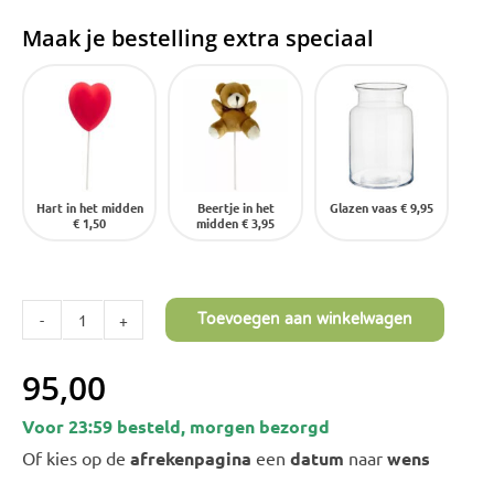
Maak je bestelling extra speciaal
Hart in het midden
Beertje in het
Glazen vaas
€ 9,95
€ 1,50
midden
€ 3,95
Toevoegen aan winkelwagen
Exclusive
-
95,00
White
Voor 23:59 besteld, morgen bezorgd
Wedding
Of kies op de
afrekenpagina
een
datum
naar
wens
aantal