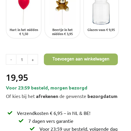
Hart in het midden
Beertje in het
Glazen vaas
€ 9,95
€ 1,50
midden
€ 3,95
Toevoegen aan winkelwagen
Gele
Freesia
19,95
-
Voor 23:59 besteld, morgen bezorgd
25
Of kies bij het
afrekenen
de gewenste
bezorgdatum
stelen
aantal
Verzendkosten € 6,95 – in NL & BE!
7 dagen vers garantie
Voor 23:59 uur besteld, volgende dag