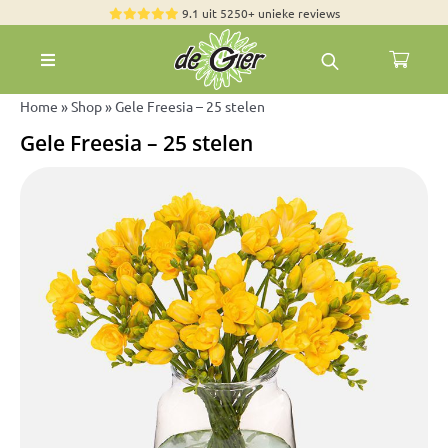
Skip
9.1 uit 5250+ unieke reviews
to
Toggle
content
Navigation
Rozen
Home
»
Shop
»
Gele Freesia – 25 stelen
Gele Freesia – 25 stelen
Zomerbloemen
Exclusieve boeketten
Boeketten
Pioenrozen
Groen & Decoratief
Bloemen per soort
Bloemenpakketten
Olijfbomen