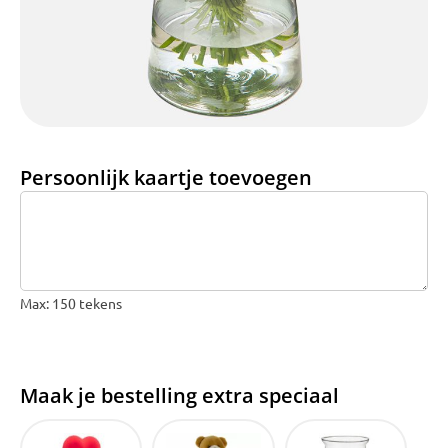
Bruiloft Bundels
Krans maken
Gelegenheden
Bloemenbon
Persoonlijk kaartje toevoegen
Onze bloemenwinkel
Max: 150 tekens
Maak je bestelling extra speciaal