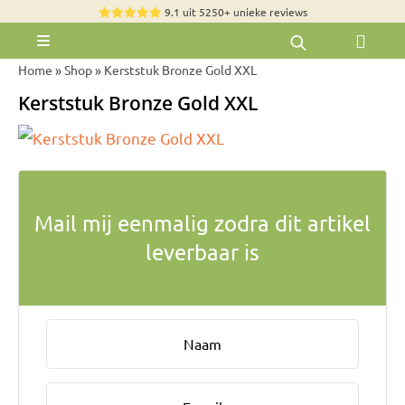
Skip
9.1 uit 5250+ unieke reviews
to
Toggle
content
Navigation
Home
»
Shop
»
Kerststuk Bronze Gold XXL
Rozen
Kerststuk Bronze Gold XXL
Zomerbloemen
Exclusieve boeketten
Boeketten
Mail mij eenmalig zodra dit artikel
Pioenrozen
leverbaar is
Groen & Decoratief
Bloemen per soort
Bloemenpakketten
Olijfbomen