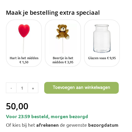
Maak je bestelling extra speciaal
Hart in het midden
Beertje in het
Glazen vaas
€ 9,95
€ 1,50
midden
€ 3,95
Toevoegen aan winkelwagen
Hortensia
Boeket
50,00
XXL
Voor 23:59 besteld, morgen bezorgd
-
Of kies bij het
afrekenen
de gewenste
bezorgdatum
10