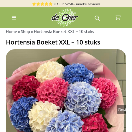
Skip
9.1 uit 5250+ unieke reviews
to
Toggle
content
Navigation
Rozen
Home
»
Shop
»
Hortensia Boeket XXL – 10 stuks
Hortensia Boeket XXL – 10 stuks
Zomerbloemen
Exclusieve boeketten
Boeketten
Pioenrozen
Groen & Decoratief
Bloemen per soort
Next
Bloemenpakketten
Olijfbomen