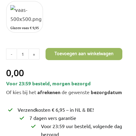
Glazen vaas
€ 9,95
Toevoegen aan winkelwagen
Hortensia
Pimpernel
0,00
XXL
Voor 23:59 besteld, morgen bezorgd
aantal
Of kies bij het
afrekenen
de gewenste
bezorgdatum
Verzendkosten € 6,95 – in NL & BE!
7 dagen vers garantie
Voor 23:59 uur besteld, volgende dag
bezorgd