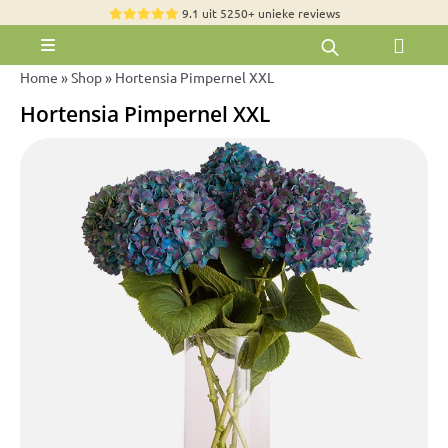
Skip
9.1 uit 5250+ unieke reviews
to
Toggle
content
Navigation
Home
»
Shop
»
Hortensia Pimpernel XXL
Rozen
Hortensia Pimpernel XXL
Zomerbloemen
Exclusieve boeketten
Boeketten
Pioenrozen
Groen & Decoratief
Bloemen per soort
Bloemenpakketten
Olijfbomen