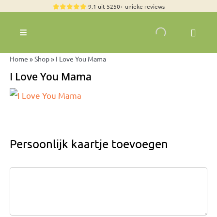
Skip
9.1 uit 5250+ unieke reviews
to
content
Toggle
Navigation
Rozen
Home
»
Shop
»
I Love You Mama
Zomerbloemen
I Love You Mama
Exclusieve boeketten
Boeketten
Pioenrozen
Persoonlijk kaartje toevoegen
Groen & Decoratief
Bloemen per soort
Bloemenpakketten
Olijfbomen