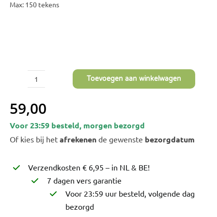
Max: 150 tekens
Bruiloft Bundels
Krans maken
Gelegenheden
Bloemenbon
Toevoegen aan winkelwagen
I
Onze bloemenwinkel
Love
59,00
You
Voor 23:59 besteld, morgen bezorgd
Mama
Of kies bij het
afrekenen
de gewenste
bezorgdatum
aantal
Verzendkosten € 6,95 – in NL & BE!
7 dagen vers garantie
Voor 23:59 uur besteld, volgende dag
bezorgd