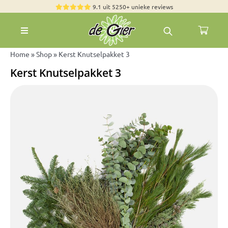
Skip
9.1 uit 5250+ unieke reviews
to
Toggle
content
Navigation
Rozen
Home
»
Shop
»
Kerst Knutselpakket 3
Kerst Knutselpakket 3
Zomerbloemen
Exclusieve boeketten
Boeketten
Pioenrozen
Groen & Decoratief
Bloemen per soort
Bloemenpakketten
Olijfbomen