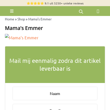
Skip
9.1 uit 5250+ unieke reviews
to
Toggle
content
Navigation
Home
»
Shop
»
Mama’s Emmer
Rozen
Mama’s Emmer
Zomerbloemen
Exclusieve boeketten
Boeketten
Mail mij eenmalig zodra dit artikel
Pioenrozen
leverbaar is
Groen & Decoratief
Bloemen per soort
Bloemenpakketten
Olijfbomen