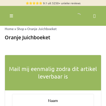
Skip
9.1 uit 5250+ unieke reviews
to
content
Toggle
Navigation
Rozen
Home
»
Shop
»
Oranje Juichboeket
Zomerbloemen
Oranje Juichboeket
Exclusieve boeketten
Boeketten
Pioenrozen
Mail mij eenmalig zodra dit artikel
Groen & Decoratief
leverbaar is
Bloemen per soort
Bloemenpakketten
Olijfbomen