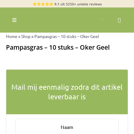
Skip
9.1 uit 5250+ unieke reviews
to
content
Toggle
Navigation
Rozen
Home
»
Shop
»
Pampasgras – 10 stuks – Oker Geel
Zomerbloemen
Pampasgras – 10 stuks – Oker Geel
Exclusieve boeketten
Boeketten
Pioenrozen
Mail mij eenmalig zodra dit artikel
Groen & Decoratief
leverbaar is
Bloemen per soort
Bloemenpakketten
Olijfbomen