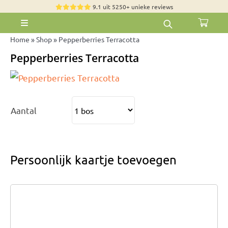
Skip
9.1 uit 5250+ unieke reviews
to
Toggle
content
Navigation
Home
»
Shop
»
Pepperberries Terracotta
Rozen
Pepperberries Terracotta
Zomerbloemen
Exclusieve boeketten
Boeketten
Aantal
Pioenrozen
Groen & Decoratief
Persoonlijk kaartje toevoegen
Bloemen per soort
Bloemenpakketten
Olijfbomen