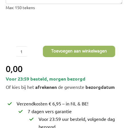
Bruiloft Bundels
Max: 150 tekens
Krans maken
Gelegenheden
Bloemenbon
Onze bloemenwinkel
Toevoegen aan winkelwagen
Pepperberries
Terracotta
0,00
aantal
Voor 23:59 besteld, morgen bezorgd
Of kies bij het
afrekenen
de gewenste
bezorgdatum
Verzendkosten € 6,95 – in NL & BE!
7 dagen vers garantie
Voor 23:59 uur besteld, volgende dag
bezorgd