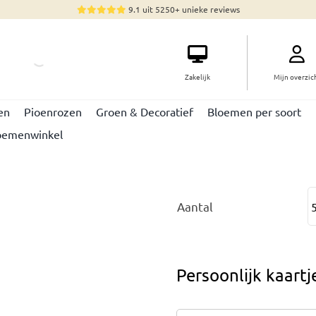
9.1 uit 5250+ unieke reviews
Zakelijk
Mijn overzic
en
Pioenrozen
Groen & Decoratief
Bloemen per soort
oemenwinkel
Aantal
Persoonlijk kaart