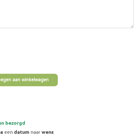
oegen aan winkelwagen
en bezorgd
na
een
datum
naar
wens