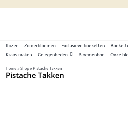
Skip
to
content
Rozen
Zomerbloemen
Exclusieve boeketten
Boekett
Krans maken
Gelegenheden
Bloemenbon
Onze bl
Home
»
Shop
»
Pistache Takken
Pistache Takken