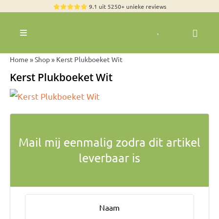
Skip
9.1 uit 5250+ unieke reviews
to
content
Toggle
Navigation
Rozen
Home
»
Shop
»
Kerst Plukboeket Wit
Zomerbloemen
Kerst Plukboeket Wit
Exclusieve boeketten
Boeketten
Pioenrozen
Mail mij eenmalig zodra dit artikel
Groen & Decoratief
leverbaar is
Bloemen per soort
Bloemenpakketten
Olijfbomen