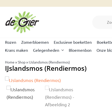
Skip
to
Producte
content
zoeken
Rozen
Zomerbloemen
Exclusieve boeketten
Boekett
Krans maken
Gelegenheden
Bloemenbon
Onze bl
Home
»
Shop
»
IJslandsmos (Rendiermos)
IJslandsmos (Rendiermos)