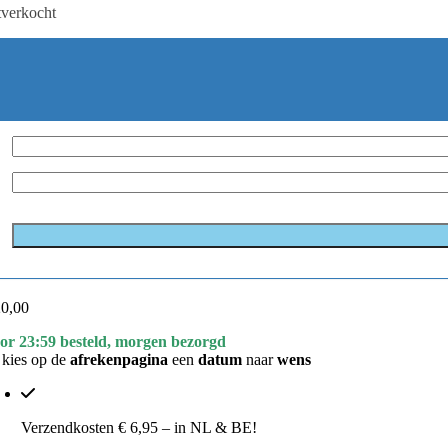
tverkocht
0,00
or 23:59 besteld, morgen bezorgd
 kies op de
afrekenpagina
een
datum
naar
wens
Verzendkosten € 6,95 – in NL & BE!