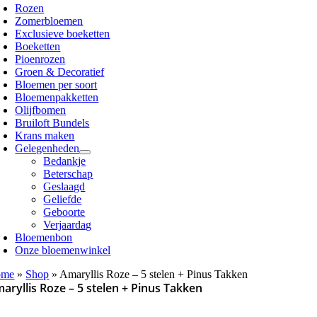
Rozen
Zomerbloemen
Exclusieve boeketten
Boeketten
Pioenrozen
Groen & Decoratief
Bloemen per soort
Bloemenpakketten
Olijfbomen
Bruiloft Bundels
Krans maken
Gelegenheden
Bedankje
Beterschap
Geslaagd
Geliefde
Geboorte
Verjaardag
Bloemenbon
Onze bloemenwinkel
ome
»
Shop
»
Amaryllis Roze – 5 stelen + Pinus Takken
aryllis Roze – 5 stelen + Pinus Takken