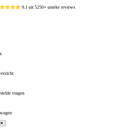
Skip
9.1 uit 5250+ unieke reviews
to
content
k
erzicht
stelde vragen
lwagen
oggle
avigation