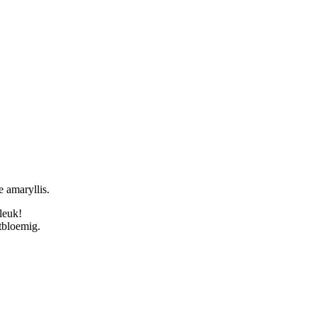
e amaryllis.
 leuk!
tbloemig.