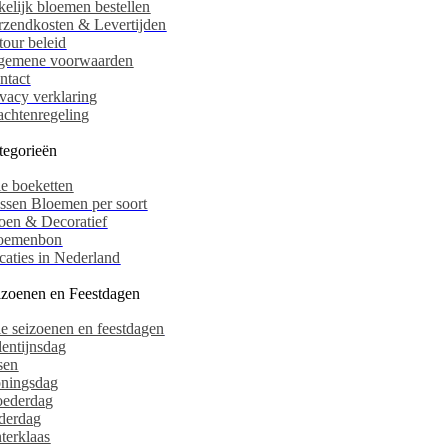
kelijk bloemen bestellen
rzendkosten & Levertijden
tour beleid
gemene
voorwaarden
ntact
ivacy verklaring
achtenregeling
tegorieën
le boeketten
ssen Bloemen per soort
oen & Decoratief
oemenbon
caties in Nederland
izoenen en Feestdagen
le seizoenen en feestdagen
lentijnsdag
sen
ningsdag
ederdag
derdag
nterklaas