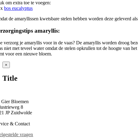
uk om extra toe te voegen:
1x
bos eucalyptus
dat de amaryllissen kwetsbare stelen hebben worden deze geleverd als p
rzorgingstips amaryllis:
e verzorg je amaryllis voor in de vaas? De amaryllis worden droog bez
as niet met teveel water omdat de stelen opkrullen tot de hoogte van het
mt voor een nieuwe bloem.
Close
×
product
quick
Title
view
 Gier Bloemen
dustrieweg 8
21 JP Zuidwolde
rvice & Contact
elgestelde vragen