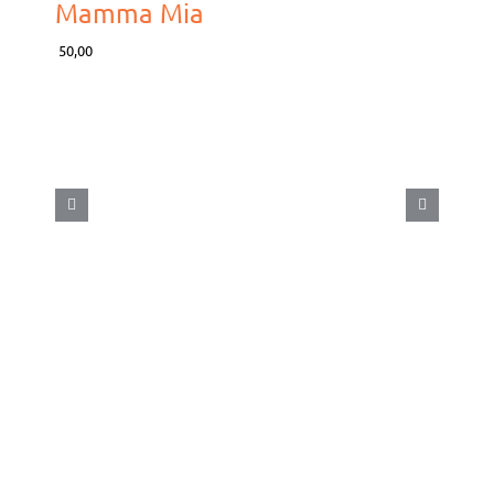
Mamma Mia
50,00
Exc
95,00