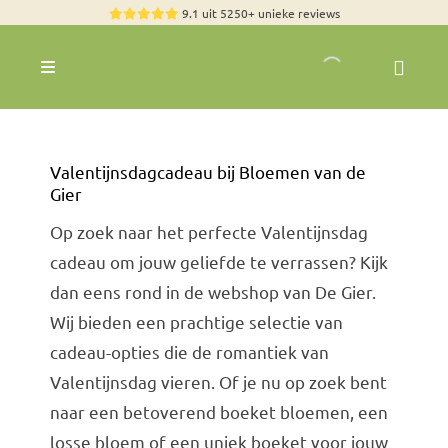
Skip
9.1 uit 5250+ unieke reviews
to
content
Toggle
Navigation
Rozen
Zomerbloemen
Valentijnsdagcadeau bij Bloemen van de
Exclusieve boeketten
Gier
Boeketten
Op zoek naar het perfecte Valentijnsdag
cadeau om jouw geliefde te verrassen? Kijk
Pioenrozen
dan eens rond in de webshop van De Gier.
Groen & Decoratief
Wij bieden een prachtige selectie van
cadeau-opties die de romantiek van
Bloemen per soort
Valentijnsdag vieren. Of je nu op zoek bent
Bloemenpakketten
naar een betoverend boeket bloemen, een
Olijfbomen
losse bloem of een uniek boeket voor jouw