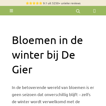
Skip
9.1 uit 5250+ unieke reviews
to
Toggle
content
Navigation
Rozen
Zomerbloemen
Bloemen in de
Exclusieve boeketten
Boeketten
winter bij De
Pioenrozen
Gier
Groen & Decoratief
Bloemen per soort
In de betoverende wereld van bloemen is er
Bloemenpakketten
geen seizoen dat onverschillig blijft – zelfs
Olijfbomen
de winter wordt verwelkomd met de