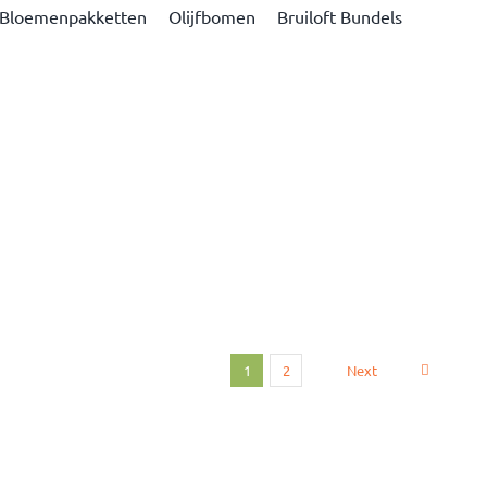
Bloemenpakketten
Olijfbomen
Bruiloft Bundels
Next
1
2