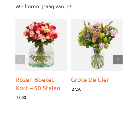
We horen graag van je!
Rozen Boeket
Grote De Gier
I L
Kort – 50 Stelen
27,50
59,00
25,00