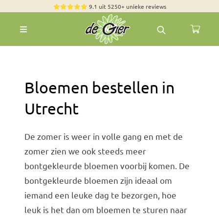
Skip
9.1 uit 5250+ unieke reviews
to
Toggle
content
Navigation
Rozen
Zomerbloemen
Bloemen bestellen in
Exclusieve boeketten
Utrecht
Boeketten
Pioenrozen
De zomer is weer in volle gang en met de
Groen & Decoratief
zomer zien we ook steeds meer
bontgekleurde bloemen voorbij komen. De
Bloemen per soort
bontgekleurde bloemen zijn ideaal om
Bloemenpakketten
iemand een leuke dag te bezorgen, hoe
Olijfbomen
leuk is het dan om bloemen te sturen naar