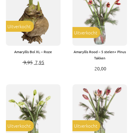
Bruiloft Bundels
Krans maken
Uitverkocht
Gelegenheden
Uitverkocht
Bloemenbon
Amaryllis Bol XL – Roze
Amaryllis Rood – 5 stelen+ Pinus
Onze bloemenwinkel
Takken
Oorspronkelijke
Huidige
9,95
7,95
20,00
prijs
prijs
was:
is:
€ 9,95.
€ 7,95.
Uitverkocht
Uitverkocht