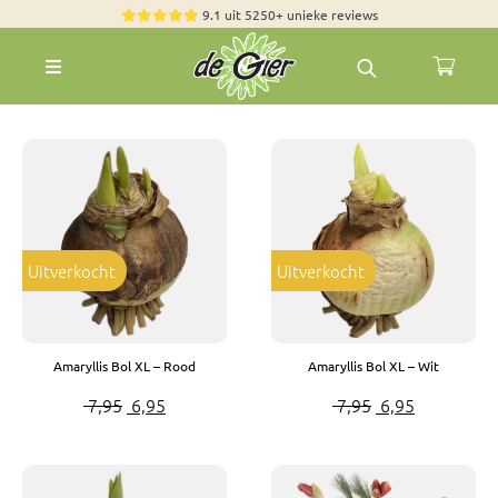
Skip
9.1 uit 5250+ unieke reviews
to
Toggle
content
Navigation
Rozen
Zomerbloemen
Exclusieve boeketten
Boeketten
Uitverkocht
Uitverkocht
Pioenrozen
Groen & Decoratief
Amaryllis Bol XL – Rood
Amaryllis Bol XL – Wit
Bloemen per soort
Oorspronkelijke
Huidige
Oorspronkelijk
Huidige
7,95
6,95
7,95
6,95
Bloemenpakketten
prijs
prijs
prijs
prijs
was:
is:
was:
is:
Olijfbomen
€ 7,95.
€ 6,95.
€ 7,95.
€ 6,95.