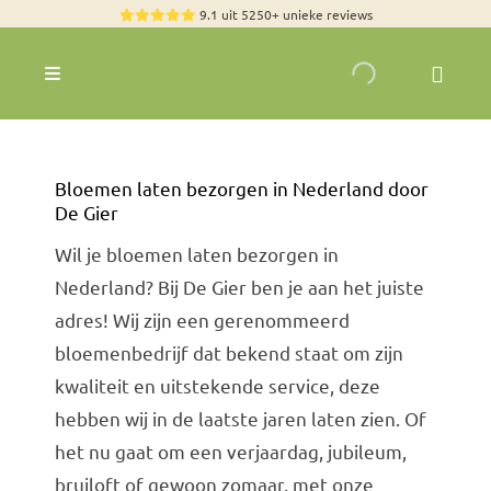
Skip
9.1 uit 5250+ unieke reviews
to
content
Toggle
Navigation
Rozen
Zomerbloemen
Bloemen laten bezorgen in Nederland door
Exclusieve boeketten
De Gier
Boeketten
Wil je bloemen laten bezorgen in
Nederland? Bij De Gier ben je aan het juiste
Pioenrozen
adres! Wij zijn een gerenommeerd
Groen & Decoratief
bloemenbedrijf dat bekend staat om zijn
kwaliteit en uitstekende service, deze
Bloemen per soort
hebben wij in de laatste jaren laten zien. Of
Bloemenpakketten
het nu gaat om een verjaardag, jubileum,
Olijfbomen
bruiloft of gewoon zomaar, met onze